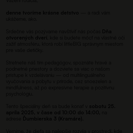
Vážení rodičia,
denne tvoríme krásne detstvo
— a radi vám
ukážeme, ako.
Srdečne vás pozývame navštíviť nás počas
Dňa
otvorených dverí
, kde si budete môcť na vlastné oči
zažiť atmosféru, ktorá robí littleBIG správnym miestom
pre vaše detičky.
Stretnete náš tím pedagógov, spoznáte hravé a
podnetné priestory a dozviete sa viac o našom
prístupe k vzdelávaniu — od multilinguálneho
vyučovania a pobytu v prírode, cez snoezelen a
mindfulness, až po expresívne terapie a pozitívnu
psychológiu.
Tento špeciálny deň sa bude konať v
sobotu 25.
apríla 2025, v čase od 10:00 do 14:00,
na
adrese
Ďumbierska 3 (Kramáre).
Verníme, že dieťa sa najlepšie rozvíja v prostredí, kde