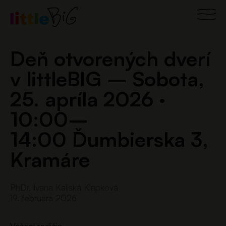
Preskočiť
Main
na
obsah
Men
Deň otvorených dverí
v littleBIG – Sobota,
25. apríla 2026 ·
10:00–
14:00 Ďumbierska 3,
Kramáre
PhDr. Ivana Kaliská Klapková
19. februára 2026