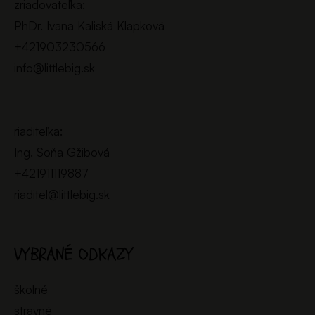
zriaďovateľka:
PhDr. Ivana Kaliská Klapková
+421903230566
info@littlebig.sk
riaditeľka:
Ing. Soňa Gžibová
+421911119887
riaditel@littlebig.sk
VYBRANÉ ODKAZY
školné
stravné