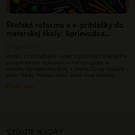
Školská reforma a e-prihlášky do
materskej školy: Sprievodca…
29. apríla 2026
Všetko, čo potrebujete vedieť o povinných zmenách v
predprimárnom vzdelávaní – harmonogram, e-
prihlášky do materskej školy a zmeny. Čo sa dozviete v
tomto článku Prehľad zmien, ktoré nová reforma
prináša pre materské školy – od nového systému e-
Čítajte viac
prihlášok až po…
SLEDUJTE NOVINKY