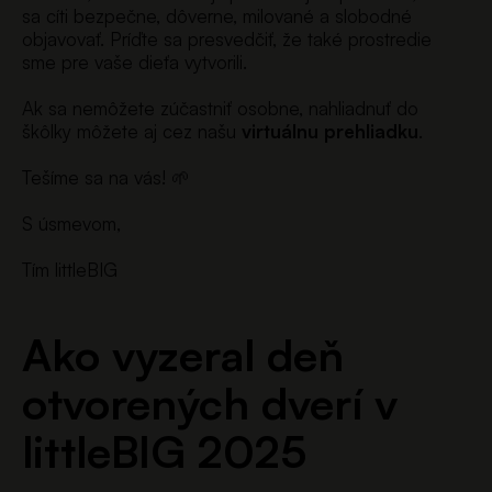
sa cíti bezpečne, dôverne, milované a slobodné
objavovať. Príďte sa presvedčiť, že také prostredie
sme pre vaše dieťa vytvorili.
Ak sa nemôžete zúčastniť osobne, nahliadnuť do
škôlky môžete aj cez našu
virtuálnu prehliadku
.
Tešíme sa na vás! 🌱
S úsmevom,
Tím littleBIG
Ako vyzeral deň
otvorených dverí v
littleBIG 2025