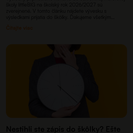
školy littleBIG na školský rok 2026/2027 sú
zverejnené. V tomto článku nájdete vývesku s
výsledkami prijatia do škôlky. Ďakujeme všetkým
rodičom za prejavenú dôveru a tešíme sa na deti,
Čítajte viac
ktoré od septembra privítame v…
Nestihli ste zápis do škôlky? Ešte