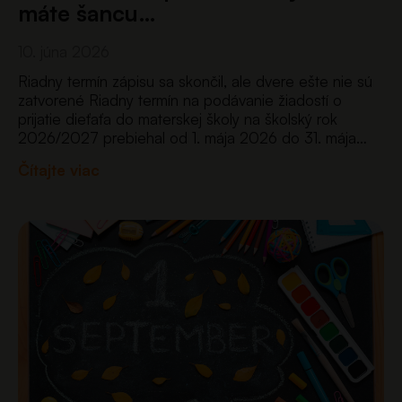
máte šancu…
10. júna 2026
Riadny termín zápisu sa skončil, ale dvere ešte nie sú
zatvorené Riadny termín na podávanie žiadostí o
prijatie dieťaťa do materskej školy na školský rok
2026/2027 prebiehal od 1. mája 2026 do 31. mája
2026 prostredníctvom nového jednotného
Čítajte viac
portálu eprihlaska.iedu.sk. Po prvý raz…