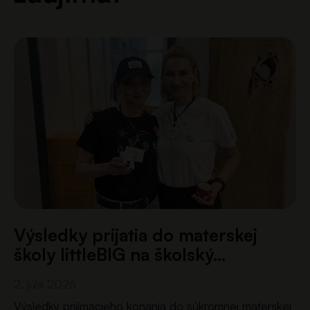
Výsledky prijatia do materskej
školy littleBIG na školský…
2. júla 2026
Výsledky prijímacieho konania do súkromnej materskej