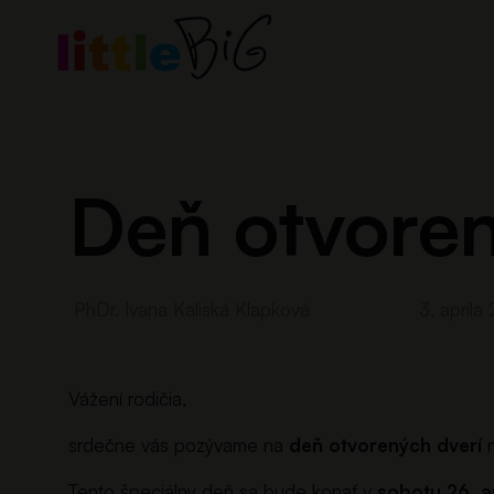
Preskočiť
na
obsah
Deň otvoren
PhDr. Ivana Kaliská Klapková
3. apríla
Vážení rodičia,
srdečne vás pozývame na
deň otvorených dverí
n
Tento špeciálny deň sa bude konať v
sobotu 26. a