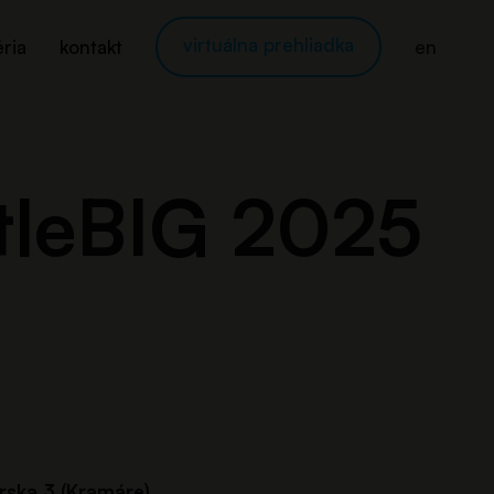
virtuálna prehliadka
éria
kontakt
en
ttleBIG 2025
ska 3 (Kramáre).