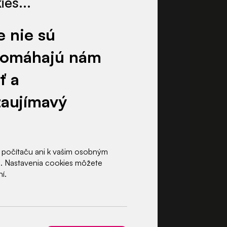
es...
e nie sú
 pomáhajú nám
ť a
zaujímavý
 počítaču ani k vašim osobným
e. Nastavenia cookies môžete
í.