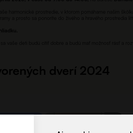
 naše harmonické prostredie, v ktorom pomáhame našim škôlkar
my a prosto sa ponoríte do živého a hravého prostredia lit
hliadku.
sa vaše deti budú cítiť dobre a budú mať možnosť rásť a rozv
tvorených dverí 2024