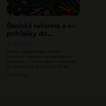
Školská reforma a e-
prihlášky do
materskej školy:
29. apríla 2026
Sprievodca…
Všetko, čo potrebujete vedieť o
povinných zmenách v predprimárnom
vzdelávaní – harmonogram, e-prihlášky
do materskej školy a zmeny. Čo sa
dozviete v tomto článku Prehľad zmien,
Čítajte viac
ktoré nová reforma prináša pre materské
školy – od nového systému e-prihlášok
až po…