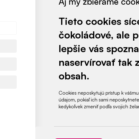
Aj my zbierame cooki
Tieto cookies síc
čokoládové, ale
lepšie vás spozna
naservírovať tak 
obsah.
Cookies neposkytujú prístup k vášmu
údajom, pokiaľ ich sami neposkytnet
kedykoľvek zmeniť podľa svojich želan