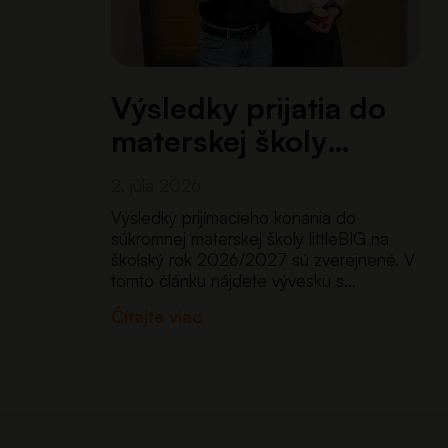
Výsledky prijatia do
materskej školy
littleBIG na školský…
2. júla 2026
Výsledky prijímacieho konania do
súkromnej materskej školy littleBIG na
školský rok 2026/2027 sú zverejnené. V
tomto článku nájdete vývesku s
výsledkami prijatia do škôlky. Ďakujeme
Čítajte viac
všetkým rodičom za prejavenú dôveru a
tešíme sa na deti, ktoré od septembra
privítame v…