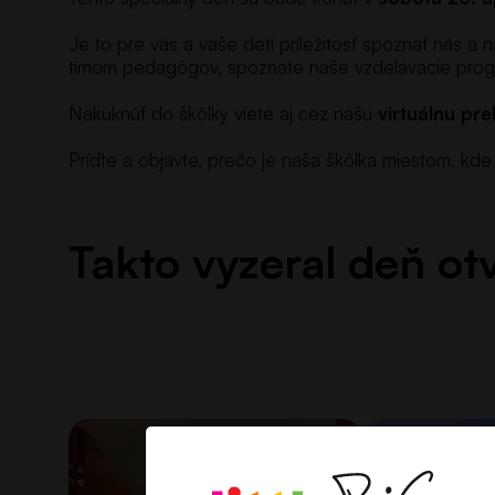
Je to pre vás a vaše deti príležitosť spoznať nás a
tímom pedagógov, spoznáte naše vzdelávacie progra
Nakuknúť do škôlky viete aj cez našu
virtuálnu pre
Príďte a objavte, prečo je naša škôlka miestom, kde 
Takto vyzeral deň o