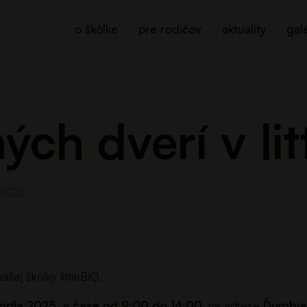
o škôlke
pre rodičov
aktuality
gal
ých dverí v li
 2025
ašej škôlky littleBIG.
príla 2025, v čase od 9:00 do 14:00,
na adrese
Ďumbier