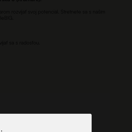
om rozvíjať svoj potenciál. Stretnete sa s naším
tleBIG.
íjať sa s radosťou.