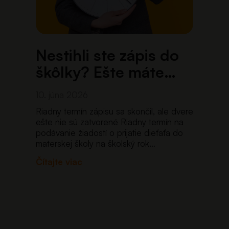
Nestihli ste zápis do
škôlky? Ešte máte
šancu…
10. júna 2026
Riadny termín zápisu sa skončil, ale dvere
ešte nie sú zatvorené Riadny termín na
podávanie žiadostí o prijatie dieťaťa do
materskej školy na školský rok
2026/2027 prebiehal od 1. mája 2026
Čítajte viac
do 31. mája 2026 prostredníctvom
nového jednotného
portálu eprihlaska.iedu.sk. Po prvý raz…