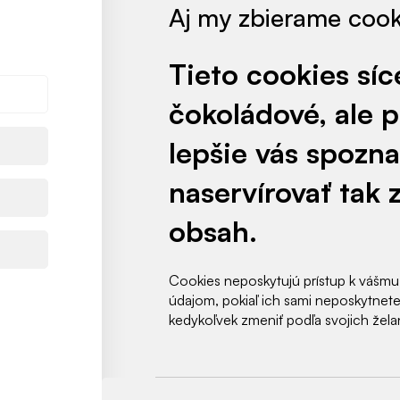
Aj my zbierame cooki
Tieto cookies síc
čokoládové, ale
UJTE NOVINKY
A AKTIVITY NAŠEJ ŠK
lepšie vás spozna
naservírovať tak 
Sledovať
obsah.
Cookies neposkytujú prístup k vášmu
údajom, pokiaľ ich sami neposkytnet
kedykoľvek zmeniť podľa svojich želan
ZO ZÁKULISIA NAŠEJ ŠKÔLKY