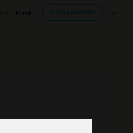
virtuálna prehliadka
éria
kontakt
en