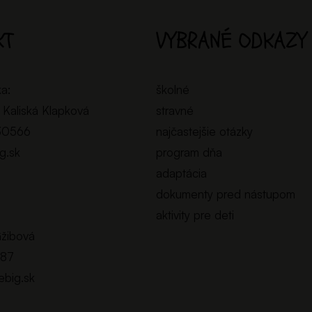
KT
VYBRANÉ ODKAZY
ka:
školné
 Kaliská Klapková
stravné
30566
najčastejšie otázky
ig.sk
program dňa
adaptácia
dokumenty pred nástupom
aktivity pre deti
Gžibová
887
lebig.sk