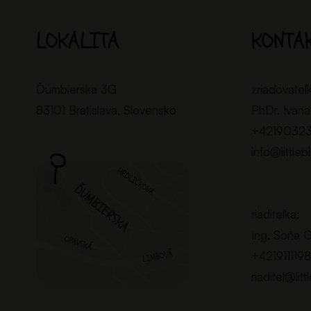
LOKALITA
KONTA
Ďumbierska 3G
zriaďovateľ
83101 Bratislava, Slovensko
PhDr. Ivana
+4219032
info@littleb
riaditeľka:
Ing. Soňa 
+421911119
riaditel@litt