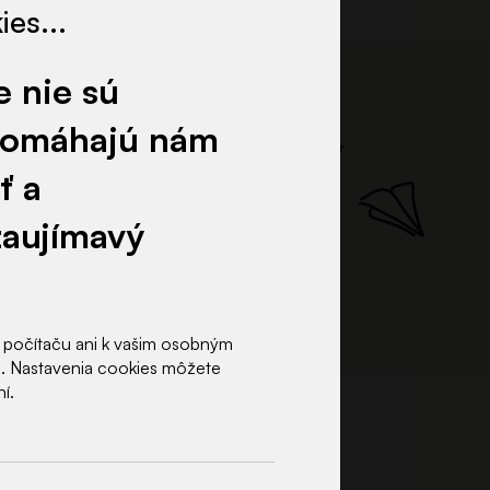
es...
e nie sú
 pomáhajú nám
ÔLKY!
ť a
zaujímavý
 počítaču ani k vašim osobným
e. Nastavenia cookies môžete
í.