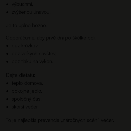
výbuchmi,
zvýšenou únavou.
Je to úplne bežné.
Odporúčame, aby prvé dni po škôlke boli:
bez krúžkov,
bez veľkých návštev,
bez tlaku na výkon.
Dajte dieťaťu:
teplo domova,
pokojné jedlo,
spoločný čas,
skorší večer.
To je najlepšia prevencia „náročných scén“ večer.