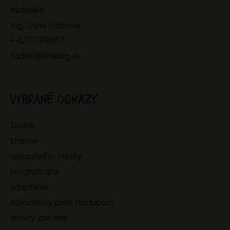
riaditeľka:
Ing. Soňa Gžibová
+421911119887
riaditel@littlebig.sk
VYBRANÉ ODKAZY
školné
stravné
najčastejšie otázky
program dňa
adaptácia
dokumenty pred nástupom
aktivity pre deti