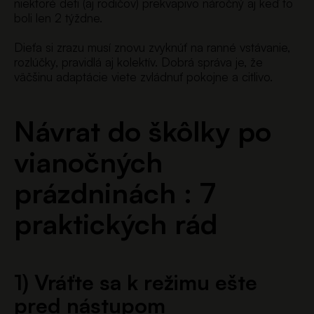
niektoré deti (aj rodičov) prekvapivo náročný aj keď to
boli len 2 týždne.
Dieťa si zrazu musí znovu zvyknúť na ranné vstávanie,
rozlúčky, pravidlá aj kolektív. Dobrá správa je, že
väčšinu adaptácie viete zvládnuť pokojne a citlivo.
Návrat do škôlky po
vianočných
prázdninách :
7
praktických rád
1) Vráťte sa k režimu ešte
pred nástupom