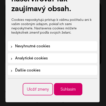
zaujímavý obsah.
Cookies neposkytujú prístup k vášmu počítaču ani k
vašim osobným údajom, pokiaľ ich sami
neposkytnete. Nastavenia cookies môžete
kedykoľvek zmeniť podľa svojich želaní.
Nevyhnutné cookies
Analytické cookies
Ďalšie cookies
Zdroj ilustračnej fotografie
4) Nezľahčujte emócie, ale
Uložiť zmeny
Súhlasím
ani ich neprenášajte na seba