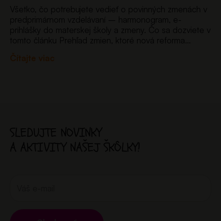
Všetko, čo potrebujete vedieť o povinných zmenách v
predprimárnom vzdelávaní – harmonogram, e-
prihlášky do materskej školy a zmeny. Čo sa dozviete v
tomto článku Prehľad zmien, ktoré nová reforma
prináša pre materské školy – od nového systému e-
Čítajte viac
prihlášok až po…
SLEDUJTE NOVINKY
A AKTIVITY NAŠEJ ŠKÔLKY!