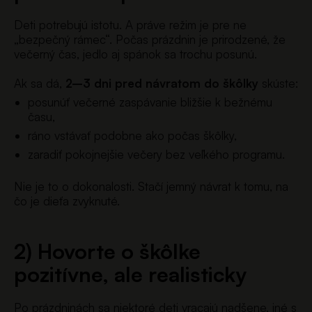
Deti potrebujú istotu. A práve režim je pre ne
„bezpečný rámec“. Počas prázdnin je prirodzené, že
večerný čas, jedlo aj spánok sa trochu posunú.
Ak sa dá,
2–3 dni pred návratom do škôlky
skúste:
posunúť večerné zaspávanie bližšie k bežnému
času,
ráno vstávať podobne ako počas škôlky,
zaradiť pokojnejšie večery bez veľkého programu.
Nie je to o dokonalosti. Stačí jemný návrat k tomu, na
čo je dieťa zvyknuté.
2) Hovorte o škôlke
pozitívne, ale realisticky
Po prázdninách sa niektoré deti vracajú nadšene, iné s