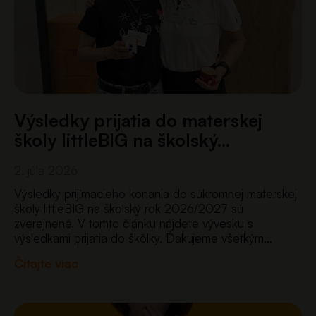
Výsledky prijatia do materskej
školy littleBIG na školský…
2. júla 2026
Výsledky prijímacieho konania do súkromnej materskej
školy littleBIG na školský rok 2026/2027 sú
zverejnené. V tomto článku nájdete vývesku s
výsledkami prijatia do škôlky. Ďakujeme všetkým
rodičom za prejavenú dôveru a tešíme sa na deti,
Čítajte viac
ktoré od septembra privítame v…