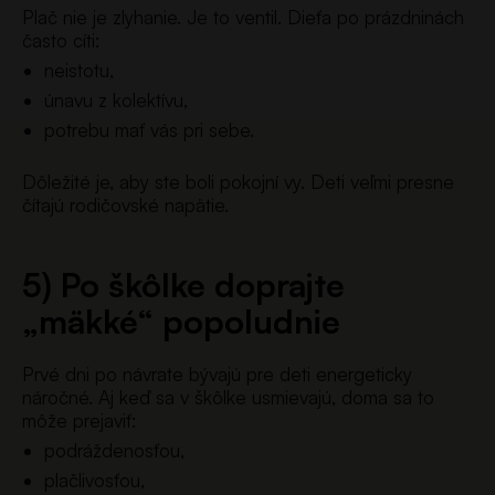
Plač nie je zlyhanie. Je to ventil. Dieťa po prázdninách
často cíti:
neistotu,
únavu z kolektívu,
potrebu mať vás pri sebe.
Dôležité je, aby ste boli pokojní vy. Deti veľmi presne
čítajú rodičovské napätie.
5) Po škôlke doprajte
„mäkké“ popoludnie
Prvé dni po návrate bývajú pre deti energeticky
náročné. Aj keď sa v škôlke usmievajú, doma sa to
môže prejaviť:
podráždenosťou,
plačlivosťou,