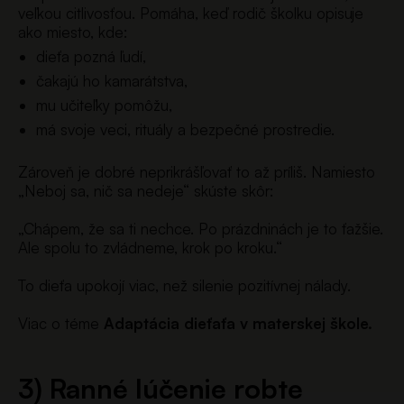
veľkou citlivosťou. Pomáha, keď rodič školku opisuje
ako miesto, kde:
dieťa pozná ľudí,
čakajú ho kamarátstva,
mu učiteľky pomôžu,
má svoje veci, rituály a bezpečné prostredie.
Zároveň je dobré neprikrášľovať to až príliš. Namiesto
„Neboj sa, nič sa nedeje“ skúste skôr:
„Chápem, že sa ti nechce. Po prázdninách je to ťažšie.
Ale spolu to zvládneme, krok po kroku.“
To dieťa upokojí viac, než silenie pozitívnej nálady.
Viac o téme
Adaptácia dieťaťa v materskej škole.
3) Ranné lúčenie robte