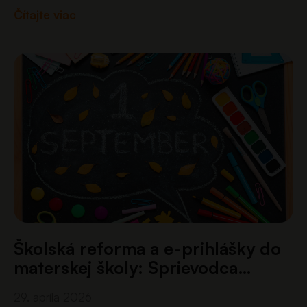
2026 prostredníctvom nového jednotného
Čítajte viac
portálu eprihlaska.iedu.sk. Po prvý raz…
Školská reforma a e-prihlášky do
materskej školy: Sprievodca…
29. apríla 2026