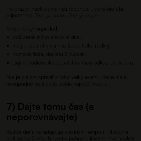
Po prázdninách pomáhajú drobnosti, ktoré dieťaťu
pripomenú:
Toto poznám. Toto je moje.
Môže to byť napríklad:
obľúbené tričko alebo mikina,
malý predmet v skrinke (napr. fotka rodiny),
rovnaká fľaša, desiata či ruksak,
„tajné“ rodičovské posolstvo: malý odkaz do vrecka.
Nie je cieľom spraviť z toho veľký event. Práve malé,
nenápadné veci často robia najväčší rozdiel.
7) Dajte tomu čas (a
neporovnávajte)
Každé dieťa sa adaptuje vlastným tempom. Niektoré
deti sú po 2 dňoch opäť v pohode, iným to trvá týždeň