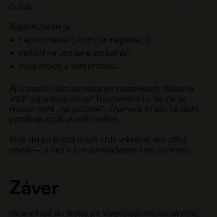
či dva.
Najdôležitejšie je:
neporovnávať („Pozri, on neplače…“),
netlačiť na „správne správanie“,
podporovať a veriť procesu.
Aj u starších detí sa môže po prázdninách dočasne
vrátiť separačná úzkosť. Neznamená to, že ste sa
niekam vrátili „na začiatok“. Znamená to len, že dieťa
potrebuje opäť ukotviť v rutine.
Prvé dni po prázdninách vždy vnímame ako citlivý
návrat – a deti v tom sprevádzame krok po kroku.
Záver
Ak je návrat do škôlky po Vianociach trochu náročný,