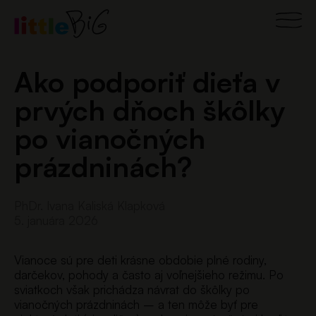
Preskočiť
Main
na
obsah
Men
Ako podporiť dieťa v
prvých dňoch škôlky
po vianočných
prázdninách?
PhDr. Ivana Kaliská Klapková
5. januára 2026
Vianoce sú pre deti krásne obdobie plné rodiny,
darčekov, pohody a často aj voľnejšieho režimu. Po
sviatkoch však prichádza návrat do škôlky po
vianočných prázdninách – a ten môže byť pre