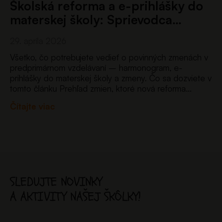
Školská reforma a e-prihlášky do
materskej školy: Sprievodca…
29. apríla 2026
Všetko, čo potrebujete vedieť o povinných zmenách v
predprimárnom vzdelávaní – harmonogram, e-
prihlášky do materskej školy a zmeny. Čo sa dozviete v
tomto článku Prehľad zmien, ktoré nová reforma
prináša pre materské školy – od nového systému e-
Čítajte viac
prihlášok až po…
SLEDUJTE NOVINKY
A AKTIVITY NAŠEJ ŠKÔLKY!