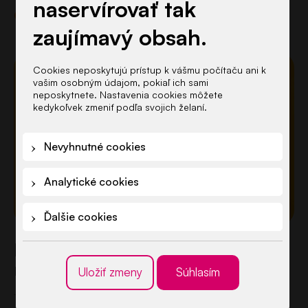
naservírovať tak
rodičom za prejavenú dôveru a tešíme sa na deti,
Čítajte viac
ktoré od septembra privítame v…
zaujímavý obsah.
Cookies neposkytujú prístup k vášmu počítaču ani k
vašim osobným údajom, pokiaľ ich sami
neposkytnete. Nastavenia cookies môžete
kedykoľvek zmeniť podľa svojich želaní.
Nevyhnutné cookies
Analytické cookies
Ďalšie cookies
Nestihli ste zápis do škôlky? Ešte
máte šancu…
Uložiť zmeny
Súhlasím
10. júna 2026