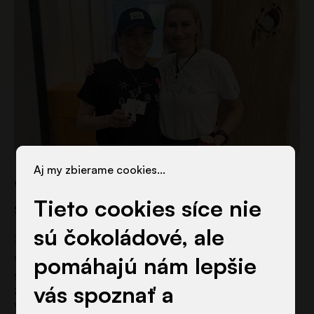
Aj my zbierame cookies...
Výsledky prijatia do materskej
Tieto cookies síce nie
školy littleBIG na školský…
sú čokoládové, ale
2. júla 2026
pomáhajú nám lepšie
Výsledky prijímacieho konania do súkromnej materskej
školy littleBIG na školský rok 2026/2027 sú
vás spoznať a
zverejnené. V tomto článku nájdete vývesku s
výsledkami prijatia do škôlky. Ďakujeme všetkým