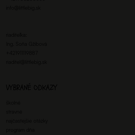
info@littlebig.sk
riaditeľka:
Ing. Soňa Gžibová
+421911119887
riaditel@littlebig.sk
VYBRANÉ ODKAZY
školné
stravné
najčastejšie otázky
program dňa