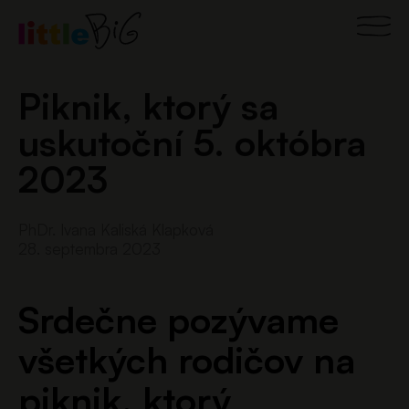
Preskočiť
Main
na
obsah
Men
Piknik, ktorý sa
uskutoční 5. októbra
2023
PhDr. Ivana Kaliská Klapková
28. septembra 2023
Srdečne pozývame
všetkých rodičov na
piknik, ktorý