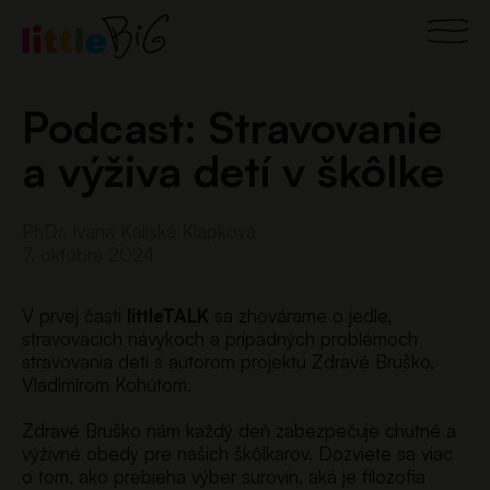
Preskočiť
Main
na
obsah
Men
Podcast: Stravovanie
a výživa detí v škôlke
PhDr. Ivana Kaliská Klapková
7. októbra 2024
V prvej časti
littleTALK
sa zhovárame o jedle,
stravovacích návykoch a prípadných problémoch
stravovania detí s autorom projektu Zdravé Bruško,
Vladimírom Kohútom.
Zdravé Bruško nám každý deň zabezpečuje chutné a
výživné obedy pre našich škôlkarov. Dozviete sa viac
o tom, ako prebieha výber surovín, aká je filozofia