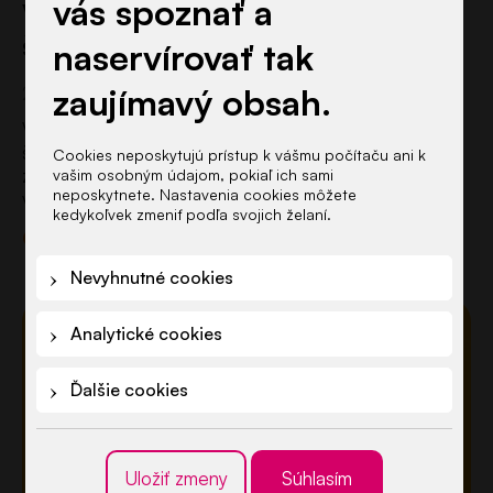
vás spoznať a
Výsledky prijatia do materskej
školy littleBIG na školský…
naservírovať tak
zaujímavý obsah.
2. júla 2026
Výsledky prijímacieho konania do súkromnej materskej
školy littleBIG na školský rok 2026/2027 sú
Cookies neposkytujú prístup k vášmu počítaču ani k
zverejnené. V tomto článku nájdete vývesku s
vašim osobným údajom, pokiaľ ich sami
neposkytnete. Nastavenia cookies môžete
výsledkami prijatia do škôlky. Ďakujeme všetkým
kedykoľvek zmeniť podľa svojich želaní.
rodičom za prejavenú dôveru a tešíme sa na deti,
Čítajte viac
ktoré od septembra privítame v…
Nevyhnutné cookies
Analytické cookies
Ďalšie cookies
Uložiť zmeny
Súhlasím