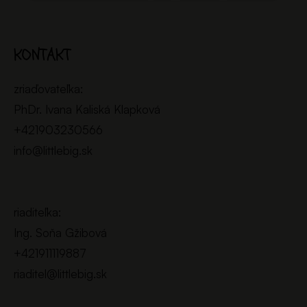
KONTAKT
zriaďovateľka:
PhDr. Ivana Kaliská Klapková
+421903230566
info@littlebig.sk
riaditeľka:
Ing. Soňa Gžibová
+421911119887
riaditel@littlebig.sk