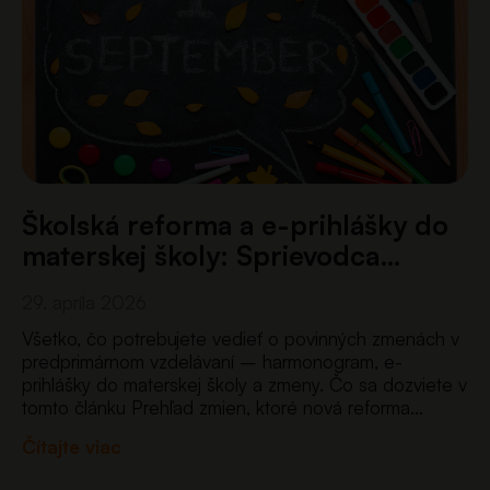
Školská reforma a e-prihlášky do
materskej školy: Sprievodca…
29. apríla 2026
Všetko, čo potrebujete vedieť o povinných zmenách v
predprimárnom vzdelávaní – harmonogram, e-
prihlášky do materskej školy a zmeny. Čo sa dozviete v
tomto článku Prehľad zmien, ktoré nová reforma
prináša pre materské školy – od nového systému e-
Čítajte viac
prihlášok až po…