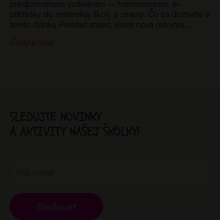
predprimárnom vzdelávaní – harmonogram, e-
prihlášky do materskej školy a zmeny. Čo sa dozviete v
tomto článku Prehľad zmien, ktoré nová reforma
prináša pre materské školy – od nového systému e-
Čítajte viac
prihlášok až po…
SLEDUJTE NOVINKY
A AKTIVITY NAŠEJ ŠKÔLKY!
Sledovať