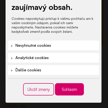
zaujímavý obsah.
Cookies neposkytujú prístup k vášmu počítaču ani k
vašim osobným údajom, pokiaľ ich sami
neposkytnete. Nastavenia cookies môžete
kedykoľvek zmeniť podľa svojich želaní.
Nevyhnutné cookies
Nestihli ste zápis do škôlky? Ešte
Analytické cookies
máte šancu…
Ďalšie cookies
10. júna 2026
Riadny termín zápisu sa skončil, ale dvere ešte nie sú
zatvorené Riadny termín na podávanie žiadostí o
Uložiť zmeny
Súhlasím
prijatie dieťaťa do materskej školy na školský rok
2026/2027 prebiehal od 1. mája 2026 do 31. mája
2026 prostredníctvom nového jednotného
Čítajte viac
portálu eprihlaska.iedu.sk. Po prvý raz…