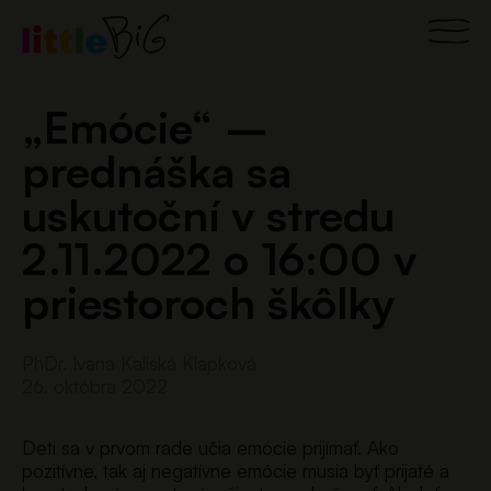
Preskočiť
Main
na
obsah
Men
„Emócie“ –
prednáška sa
uskutoční v stredu
2.11.2022 o 16:00 v
priestoroch škôlky
PhDr. Ivana Kaliská Klapková
26. októbra 2022
Deti sa v prvom rade učia emócie prijímať. Ako
pozitívne, tak aj negatívne emócie musia byť prijaté a