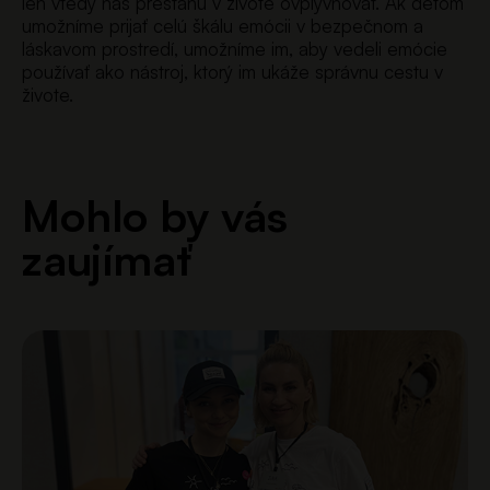
len vtedy nás prestanú v živote ovplyvňovať. Ak deťom
umožníme prijať celú škálu emócii v bezpečnom a
láskavom prostredí, umožníme im, aby vedeli emócie
používať ako nástroj, ktorý im ukáže správnu cestu v
živote.
Mohlo by vás
zaujímať