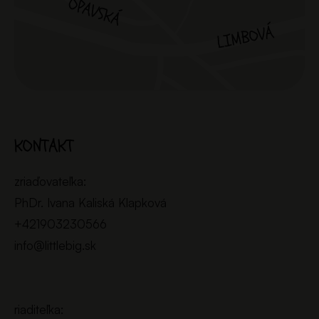
KONTAKT
zriaďovateľka:
PhDr. Ivana Kaliská Klapková
+421903230566
info@littlebig.sk
riaditeľka: