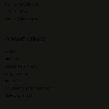
Ing. Soňa Gžibová
+421911119887
riaditel@littlebig.sk
VYBRANÉ ODKAZY
školné
stravné
najčastejšie otázky
program dňa
adaptácia
dokumenty pred nástupom
aktivity pre deti