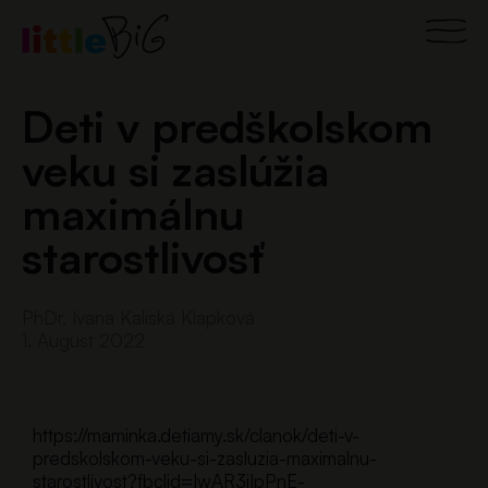
Skip
Main
to
content
Men
Deti v predškolskom
veku si zaslúžia
maximálnu
starostlivosť
PhDr. Ivana Kaliská Klapková
1. August 2022
https://maminka.detiamy.sk/clanok/deti-v-
predskolskom-veku-si-zasluzia-maximalnu-
starostlivost?fbclid=IwAR3jIpPnE-