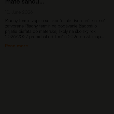
máte šancu…
10. June 2026
Riadny termín zápisu sa skončil, ale dvere ešte nie sú
zatvorené Riadny termín na podávanie žiadostí o
prijatie dieťaťa do materskej školy na školský rok
2026/2027 prebiehal od 1. mája 2026 do 31. mája
2026 prostredníctvom nového jednotného
Read more
portálu eprihlaska.iedu.sk. Po prvý raz…