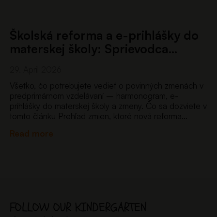
Školská reforma a e-prihlášky do
materskej školy: Sprievodca…
29. April 2026
Všetko, čo potrebujete vedieť o povinných zmenách v
predprimárnom vzdelávaní – harmonogram, e-
prihlášky do materskej školy a zmeny. Čo sa dozviete v
tomto článku Prehľad zmien, ktoré nová reforma
prináša pre materské školy – od nového systému e-
Read more
prihlášok až po…
FOLLOW OUR KINDERGARTEN