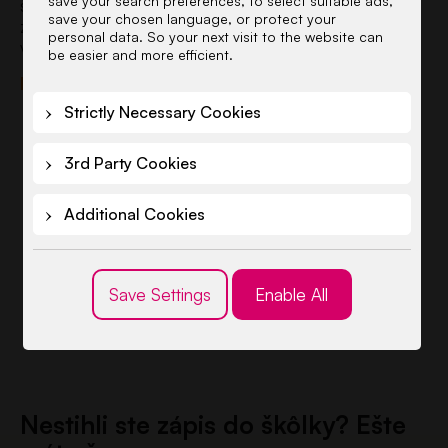
save your search preferences, to select suitable ads,
školy littleBIG na školský rok 2026/2027 sú
save your chosen language, or protect your
zverejnené. V tomto článku nájdete vývesku s
personal data. So your next visit to the website can
výsledkami prijatia do škôlky. Ďakujeme všetkým
be easier and more efficient.
rodičom za prejavenú dôveru a tešíme sa na deti,
Read more
ktoré od septembra privítame v…
Strictly Necessary Cookies
3rd Party Cookies
Additional Cookies
Save Settings
Enable All
Nestihli ste zápis do škôlky? Ešte