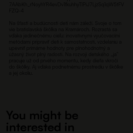
7AAbKh_rNoyhYR4evDv1fkuhhyTlPiJ7LjzSq1qW5tFV
FZQ-4
Na šťastí a budúcnosti detí nám záleží. Svoje o tom
vie bratislavská škôlka na Kramároch. Rozrastá sa
vďaka jedinečnému cieľu: inovatívnymi vyučovacími
metódami pripraviť deti k samostatnosti, vzdelaniu a
upevniť primárne hodnoty pre plnohodnotný a
úžasný život plný radosti. Na rozvoji detského ,,ja“
pracuje už od prvého momentu, kedy dieťa vkročí
do škôlky. Aj vďaka podnetnému prostrediu v škôlke
a jej okoliu.
You might be
interested in