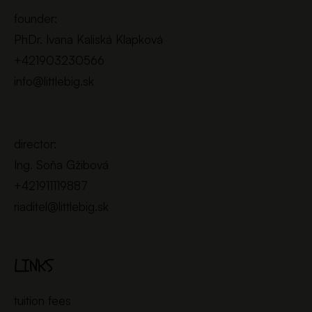
founder:
PhDr. Ivana Kaliská Klapková
+421903230566
info@littlebig.sk
director:
Ing. Soňa Gžibová
+421911119887
riaditel@littlebig.sk
LINKS
tuition fees