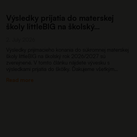
Výsledky prijatia do materskej
školy littleBIG na školský…
2. July 2026
Výsledky prijímacieho konania do súkromnej materskej
školy littleBIG na školský rok 2026/2027 sú
zverejnené. V tomto článku nájdete vývesku s
výsledkami prijatia do škôlky. Ďakujeme všetkým
rodičom za prejavenú dôveru a tešíme sa na deti,
Read more
ktoré od septembra privítame v…