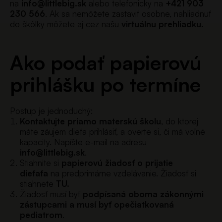
na
info@littlebig.sk
alebo telefonicky na
+421 903
230 566
. Ak sa nemôžete zastaviť osobne, nahliadnuť
do škôlky môžete aj cez našu
virtuálnu prehliadku.
Ako podať papierovú
prihlášku po termíne
Postup je jednoduchý:
Kontaktujte priamo materskú školu
, do ktorej
máte záujem dieťa prihlásiť, a overte si, či má voľné
kapacity. Napíšte e-mail na adresu
info@littlebig.sk
.
Stiahnite si
papierovú žiadosť o prijatie
dieťaťa
na predprimárne vzdelávanie. Žiadosť si
stiahnete
TU.
Žiadosť musí byť
podpísaná oboma zákonnými
zástupcami a musí byť opečiatkovaná
pediatrom
.