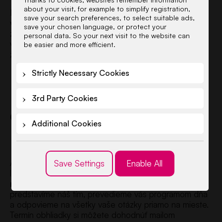
about your visit, for example to simplify registration,
Dodatočné prijímanie detí je však vždy
limitované
save your search preferences, to select suitable ads,
voľnou kapacitou škôlky
po ukončení riadneho
save your chosen language, or protect your
zápisu. Ak po prijatí prihlásených detí ešte zostávajú
personal data. So your next visit to the website can
voľné miesta, riaditeľka môže prijať aj dieťa, ktorého
be easier and more efficient.
žiadosť bola podaná dodatočne.
Strictly Necessary Cookies
Dohodnite si
3rd Party Cookies
obhliadku škôlky
Additional Cookies
littleBIG
Ak zvažujete prihlásiť vaše dieťa do materskej školy
Save Settings
Enable All
littleBIG,
pozývame vás na osobnú obhliadku
našej škôlky
. Radi vám ukážeme priestory,
predstavíme náš tím, prevedieme vás programom dňa
a odpovieme na všetky vaše otázky priamo na mieste.
Termín obhliadky si môžete dohodnúť mailom