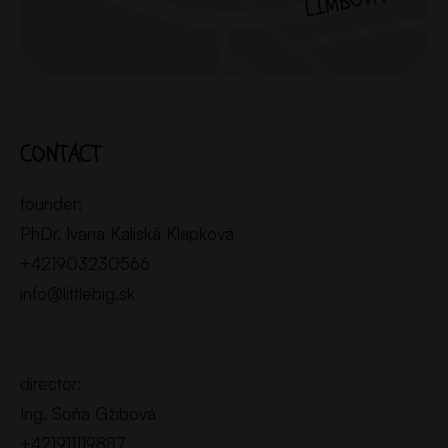
CONTACT
founder:
PhDr. Ivana Kaliská Klapková
+421903230566
info@littlebig.sk
director:
Ing. Soňa Gžibová
+421911119887