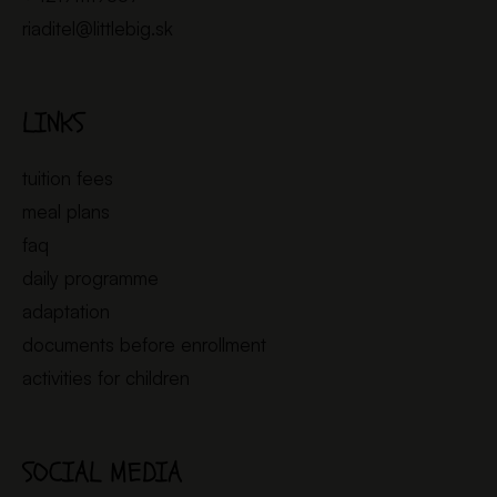
riaditel@littlebig.sk
LINKS
tuition fees
meal plans
faq
daily programme
adaptation
documents before enrollment
activities for children
SOCIAL MEDIA