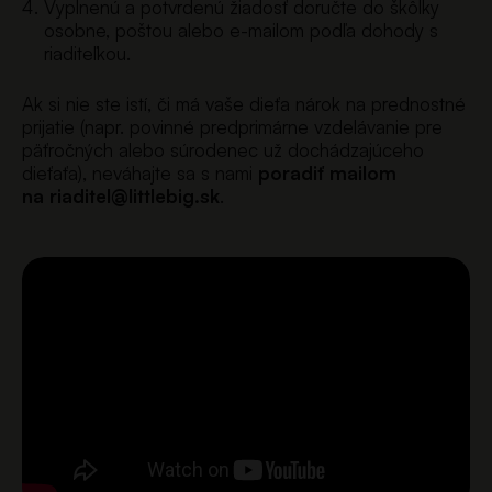
Vyplnenú a potvrdenú žiadosť doručte do škôlky
osobne, poštou alebo e-mailom podľa dohody s
riaditeľkou.
Ak si nie ste istí, či má vaše dieťa nárok na prednostné
prijatie (napr. povinné predprimárne vzdelávanie pre
päťročných alebo súrodenec už dochádzajúceho
dieťaťa), neváhajte sa s nami
poradiť mailom
na
riaditel@littlebig.sk
.