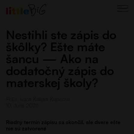
Skip
Main
to
content
Men
Nestihli ste zápis do
škôlky? Ešte máte
šancu — Ako na
dodatočný zápis do
materskej školy?
PhDr. Ivana Kaliská Klapková
10. June 2026
Riadny termín zápisu sa skončil, ale dvere ešte
nie sú zatvorené