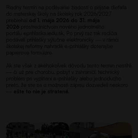
Riadny termín na podávanie žiadostí o prijatie dieťaťa
do materskej školy na školský rok 2026/2027
prebiehal
od 1. mája 2026 do 31. mája
2026
prostredníctvom nového jednotného
portálu
eprihlaska.iedu.sk
. Po prvý raz tak rodičia
podávali prihlášky výlučne elektronicky — v rámci
školskej reformy nahradili e-prihlášky doterajšie
papierové formuláre.
Ak ste však z akéhokoľvek dôvodu tento termín nestihli
— či už pre chorobu, pobyt v zahraničí, technický
problém pri vypĺňaní e-prihlášky alebo jednoducho
preto, že ste sa o možnosti zápisu dozvedeli neskoro
—
ešte to nie je stratené.