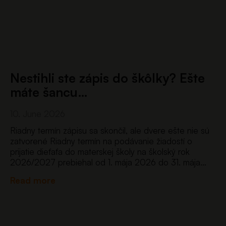
Nestihli ste zápis do škôlky? Ešte
máte šancu…
10. June 2026
Riadny termín zápisu sa skončil, ale dvere ešte nie sú
zatvorené Riadny termín na podávanie žiadostí o
prijatie dieťaťa do materskej školy na školský rok
2026/2027 prebiehal od 1. mája 2026 do 31. mája
2026 prostredníctvom nového jednotného
Read more
portálu eprihlaska.iedu.sk. Po prvý raz…