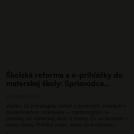
Školská reforma a e-prihlášky do
materskej školy: Sprievodca…
29. April 2026
Všetko, čo potrebujete vedieť o povinných zmenách v
predprimárnom vzdelávaní – harmonogram, e-
prihlášky do materskej školy a zmeny. Čo sa dozviete v
tomto článku Prehľad zmien, ktoré nová reforma
prináša pre materské školy – od nového systému e-